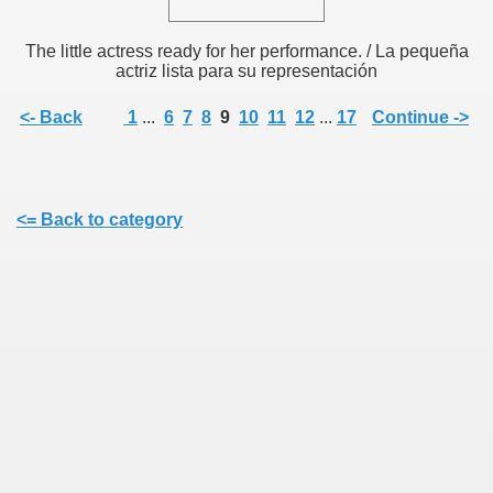
The little actress ready for her performance. / La pequeña
actriz lista para su representación
<- Back
1
...
6
7
8
9
10
11
12
...
17
Continue ->
<= Back to category